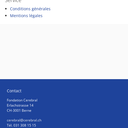
Service
Conditions générales
Mentions légales
Contact
Fondation Cerebral
Erlachstrasse 14
CH-3001 Berne
cerebral
@cerebral.ch
Tél. 031 308 15 15