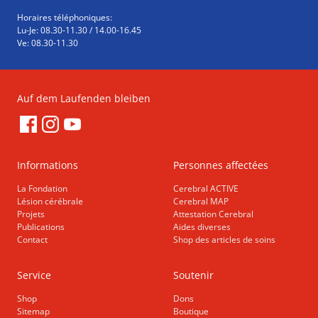
Horaires téléphoniques:
Lu-Je: 08.30-11.30 / 14.00-16.45
Ve: 08.30-11.30
Auf dem Laufenden bleiben
Informations
Personnes affectées
La Fondation
Cerebral ACTIVE
Lésion cérébrale
Cerebral MAP
Projets
Attestation Cerebral
Publications
Aides diverses
Contact
Shop des articles de soins
Service
Soutenir
Shop
Dons
Sitemap
Boutique