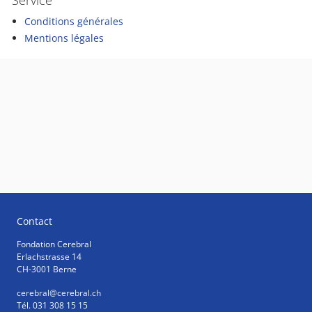
Service
Conditions générales
Mentions légales
Contact
Fondation Cerebral
Erlachstrasse 14
CH-3001 Berne
cerebral
@cerebral.ch
Tél. 031 308 15 15