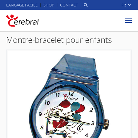
LANGAGE FACILE
SHOP
CONTACT
FR
Aller au contenu principal
Montre-bracelet pour enfants