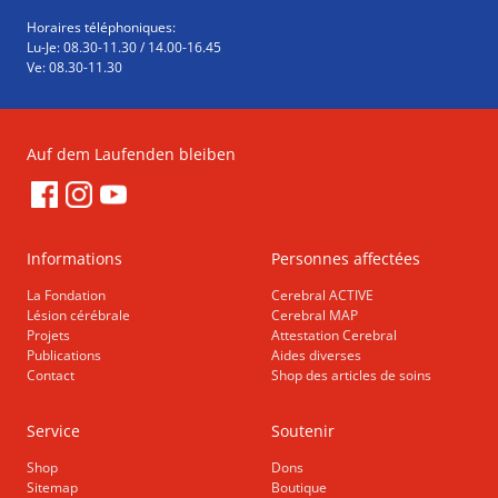
Horaires téléphoniques:
Lu-Je: 08.30-11.30 / 14.00-16.45
Ve: 08.30-11.30
Auf dem Laufenden bleiben
Informations
Personnes affectées
La Fondation
Cerebral ACTIVE
Lésion cérébrale
Cerebral MAP
Projets
Attestation Cerebral
Publications
Aides diverses
Contact
Shop des articles de soins
Service
Soutenir
Shop
Dons
Sitemap
Boutique