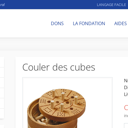
ral
LANGAGE FACILE
DONS
LA FONDATION
AIDES
Couler des cubes
Nr
D
L
C
in