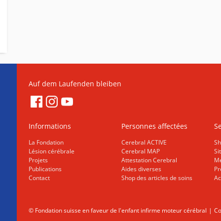
Auf dem Laufenden bleiben
Informations
Personnes affectées
Se
La Fondation
Cerebral ACTIVE
Sh
Lésion cérébrale
Cerebral MAP
Si
Projets
Attestation Cerebral
Me
Publications
Aides diverses
Pr
Contact
Shop des articles de soins
Ac
© Fondation suisse en faveur de l'enfant infirme moteur cérébral
Co