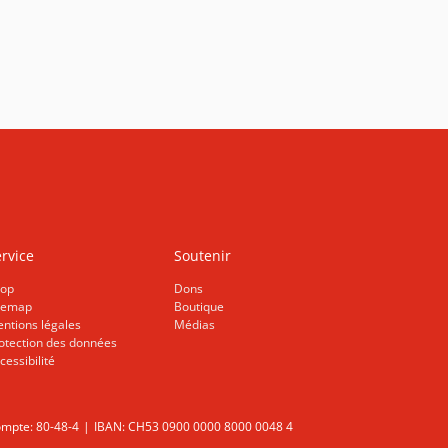
rvice
Soutenir
op
Dons
temap
Boutique
ntions légales
Médias
otection des données
cessibilité
mpte: 80-48-4
IBAN: CH53 0900 0000 8000 0048 4