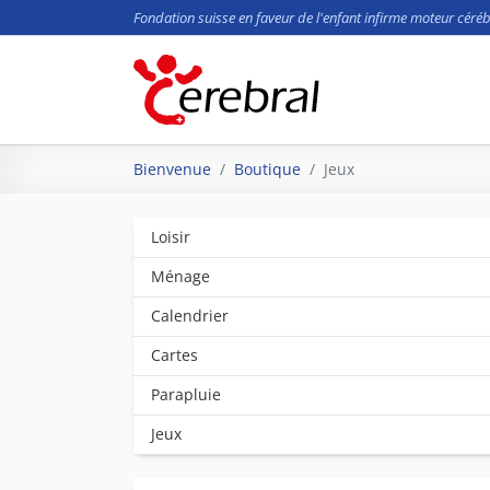
Fondation suisse en faveur de l'enfant infirme moteur céréb
Aller au contenu principal
Vous êtes ici:
Bienvenue
Boutique
Jeux
Loisir
Ménage
Calendrier
Cartes
Parapluie
Jeux