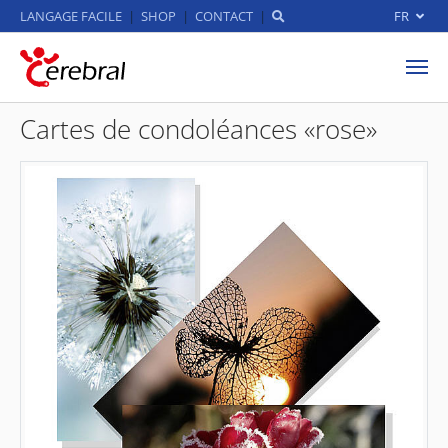
LANGAGE FACILE
SHOP
CONTACT
FR
Aller au contenu principal
Cartes de condoléances «rose»