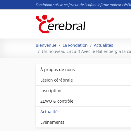
Fondation suisse en faveur de l'enfant infirme moteur céréb
Aller au contenu principal
Vous êtes ici:
Bienvenue
La Fondation
Actualités
Un nouveau circuit! Avec le Ballenberg à la 
À propos de nous
Lésion cérébrale
Inscription
ZEWO & contrôle
Actualités
Evénements