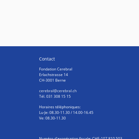
Contact
Fondation Cerebral
Erlachstrasse 14
CH-3001 Berne
cerebral
@cerebral.ch
Tél. 031 308 15 15
Horaires téléphoniques:
Lu-Je: 08.30-11.30 / 14.00-16.45
Ve: 08.30-11.30
Numéro d'exonération fiscale: CHE-107.810.503