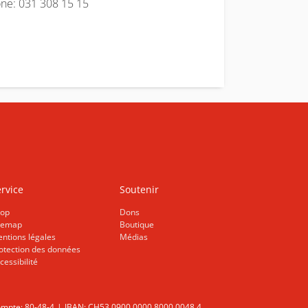
 031 308 15 15
rvice
Soutenir
op
Dons
temap
Boutique
ntions légales
Médias
otection des données
cessibilité
mpte: 80-48-4
IBAN: CH53 0900 0000 8000 0048 4