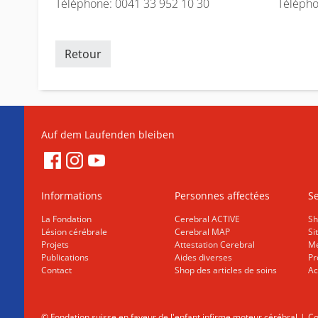
Téléphone: 0041 33 952 10 30 Téléphone:
Retour
Auf dem Laufenden bleiben
Informations
Personnes affectées
Se
La Fondation
Cerebral ACTIVE
Sh
Lésion cérébrale
Cerebral MAP
Si
Projets
Attestation Cerebral
Me
Publications
Aides diverses
Pr
Contact
Shop des articles de soins
Ac
© Fondation suisse en faveur de l'enfant infirme moteur cérébral
Co